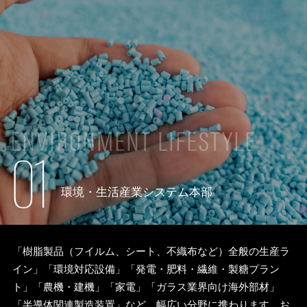
ENVIRONMENT LIFESTYLE
01
環境・生活産業システム本部
「樹脂製品（フイルム、シート、不織布など）全般の生産ラ
イン」「環境対応設備」「発電・肥料・繊維・製糖プラン
ト」「農機・建機」「家電」「ガラス業界向け海外部材」
「半導体関連製造装置」など、幅広い分野に携わります。お