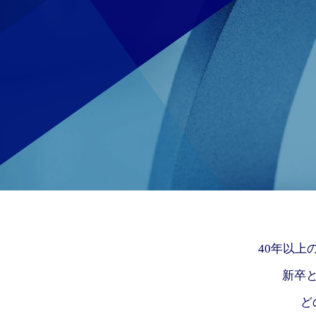
40年以上
新卒
ど