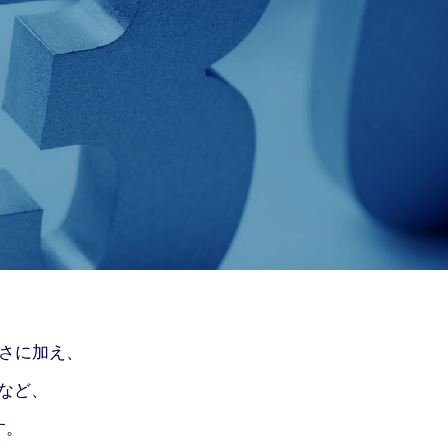
さに加え、
など、
す。