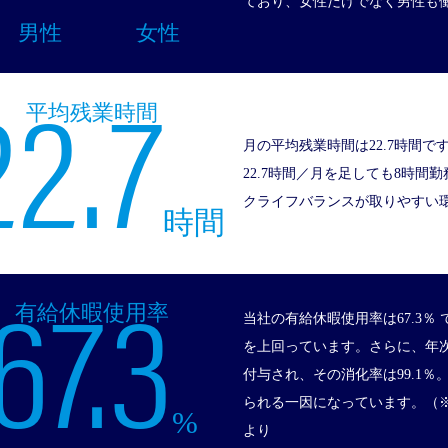
ており、女性だけでなく男性も
男性
女性
22.7
平均残業時間
月の平均残業時間は22.7時間で
22.7時間／月を足しても8時
クライフバランスが取りやすい
時間
67.3
有給休暇使用率
当社の有給休暇使用率は67.3％
を上回っています。さらに、年
付与され、その消化率は99.1
られる一因になっています。
（
%
より