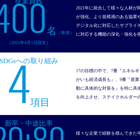
400
従業員数
2021年に統合して様々な人材
が強化。より規模感のある協業
デジタル化に対応したサプライ
名
（単体）
に対応する機能の深化・強化を
（2021年4月1日現在）
4
SDGsへの取り組み
17の目標の中で、7番『エネル
がいも経済成長も』、9番『産業
動に具体的な対策を』を特に具
を向上させ、ステイクホルダー
項目
新卒・中途比率
様々な企業で経験を積んできた