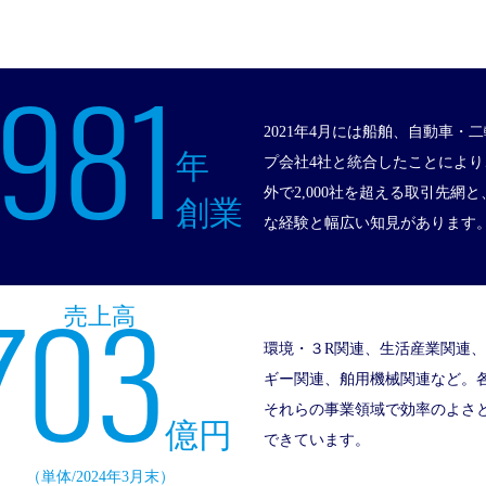
1981
2021年4月には船舶、自動車
年
プ会社4社と統合したことによ
外で2,000社を超える取引先
創業
な経験と幅広い知見があります
703
売上高
環境・３R関連、生活産業関連、
ギー関連、舶用機械関連など。
それらの事業領域で効率のよさ
億円
できています。
（単体/2024年3月末）