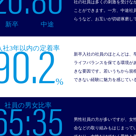
20:
80
社の社員は多くの刺激を受けな
ことができます。一方、中途社
らうなど、お互いが切磋琢磨し
新卒
中途
90.2
入社3年以内の定着率
新卒入社の社員のほとんどは、
ライフバランスを保てる環境が
きな要因です。若いうちから規
%
できない経験に魅力を感じてい
65:
35
社員の男女比率
男性社員の方が多いですが、女
会などの取り組みもはじまって