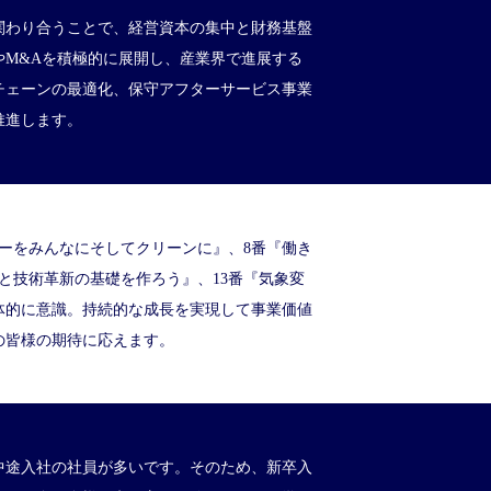
が関わり合うことで、経営資本の集中と財務基盤
やM&Aを積極的に展開し、産業界で進展する
チェーンの最適化、保守アフターサービス事業
推進します。
ギーをみんなにそしてクリーンに』、8番『働き
と技術革新の基礎を作ろう』、13番『気象変
体的に意識。持続的な成長を実現して事業価値
の皆様の期待に応えます。
中途入社の社員が多いです。そのため、新卒入