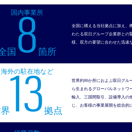
8
国内事業所
全国に構える当社拠点に加え、
わたる双日グループ企業群との
様、双方の要望に合わせた迅速
全国
箇所
13
海外の駐在地など
世界約80か所におよぶ双日グル
ら生まれるグローバルネットワ
輸入、三国間取引、設備導入の
じ、お客様の事業展開を総合的
世界
拠点